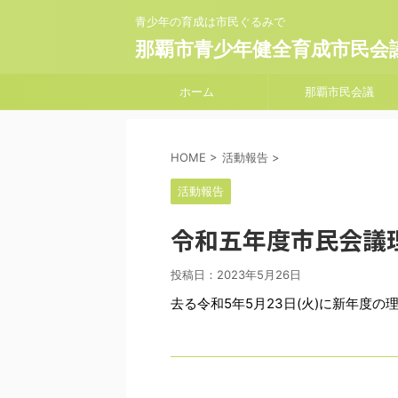
青少年の育成は市民ぐるみで
那覇市青少年健全育成市民会
ホーム
那覇市民会議
HOME
>
活動報告
>
活動報告
令和五年度市民会議
投稿日：
2023年5月26日
去る令和5年5月23日(火)に新年度