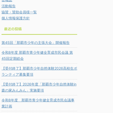
活動報告
協賛・賛助会員様一覧
個人情報保護方針
最近の投稿
第45回「那覇市少年の主張大会」開催報告
令和8年度 那覇市青少年健全育成市民会議 第
45回定期総会
【受付終了】那覇市少年自然体験2026高校生ボ
ランティア募集要項
【受付終了】2026年度「那覇市少年自然体験in
森の家みんみん」実施要項
令和8年度 那覇市青少年健全育成市民会議事
業計画