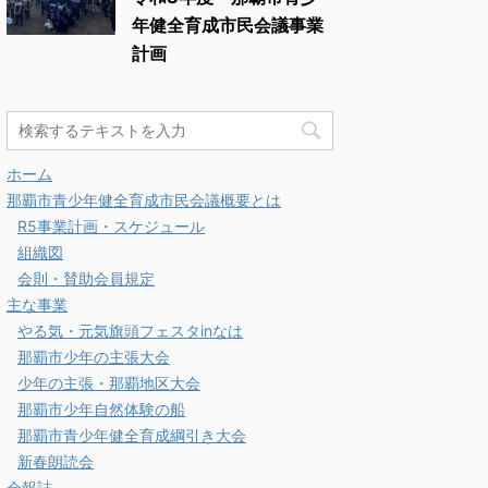
年健全育成市民会議事業
計画
ホーム
那覇市青少年健全育成市民会議概要とは
R5事業計画・スケジュール
組織図
会則・賛助会員規定
主な事業
やる気・元気旗頭フェスタinなは
那覇市少年の主張大会
少年の主張・那覇地区大会
那覇市少年自然体験の船
那覇市青少年健全育成綱引き大会
新春朗読会
会報誌