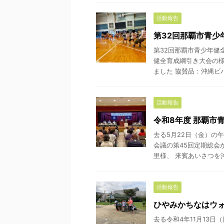
活動報告
第32回那覇市青少
第32回那覇市青少年健
健全育成綱引き大会の様
ました 協賛品：沖縄ビバレ
活動報告
令和8年度 那覇市
去る5月22日（金）の
会議の第45回定期総会
里様、 来賓あいさつを沖縄
活動報告
ひやみかちなはウォ
去る令和4年11月13