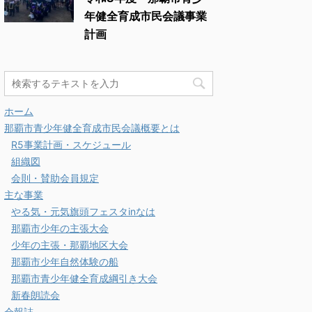
年健全育成市民会議事業
計画
ホーム
那覇市青少年健全育成市民会議概要とは
R5事業計画・スケジュール
組織図
会則・賛助会員規定
主な事業
やる気・元気旗頭フェスタinなは
那覇市少年の主張大会
少年の主張・那覇地区大会
那覇市少年自然体験の船
那覇市青少年健全育成綱引き大会
新春朗読会
会報誌