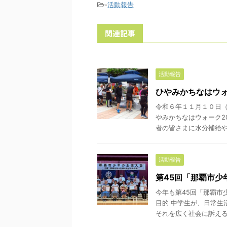
-
活動報告
関連記事
活動報告
ひやみかちなはウォ
令和６年１１月１０日
やみかちなはウォーク2
者の皆さまに水分補給や交
活動報告
第45回「那覇市少
今年も第45回「那覇市
目的 中学生が、日常生
それを広く社会に訴えるこ