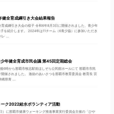
年健全育成綱引き大会結果報告
全育成綱引き大会の様子 令和6年8月3日に開催されました、青少年
子を紹介します。 2024年は11チーム（6青少協）に参加いただき
 ...
青少年健全育成市民会議 第45回定期総会
午後6時から那覇市牧志駅前ほしぞら公民館ホールにて 那覇市市民
が開催されました。 激励のあいさつを那覇市教育委員会 教育長 宮
県青 ...
ーク2022給水ボランティア活動
日（日）に那覇市健康ウォーキング推進事業実行委員会主催の「ひや