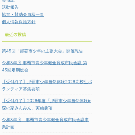
活動報告
協賛・賛助会員様一覧
個人情報保護方針
最近の投稿
第45回「那覇市少年の主張大会」開催報告
令和8年度 那覇市青少年健全育成市民会議 第
45回定期総会
【受付終了】那覇市少年自然体験2026高校生ボ
ランティア募集要項
【受付終了】2026年度「那覇市少年自然体験in
森の家みんみん」実施要項
令和8年度 那覇市青少年健全育成市民会議事
業計画