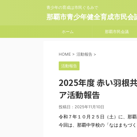
青少年の育成は市民ぐるみで
那覇市青少年健全育成市民会
ホーム
那覇市民会議
HOME
>
活動報告
>
活動報告
2025年度 赤い羽
ア活動報告
投稿日：
2025年11月10日
令和７年１０月２５日（土）に、那覇
今回は、那覇中学校の「なはまちづく